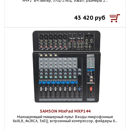
НЧ+2``ВЧ твитер, 57гц-27кгц, 50ватт, размеры 2...
43 420 руб
SAMSON MixPad MXP144
Малошумящий микшерный пульт. Входы микрофонные
6хXLR,,4х2RCA, 3хEQ, встроенный компрессор, фейдеры 6...