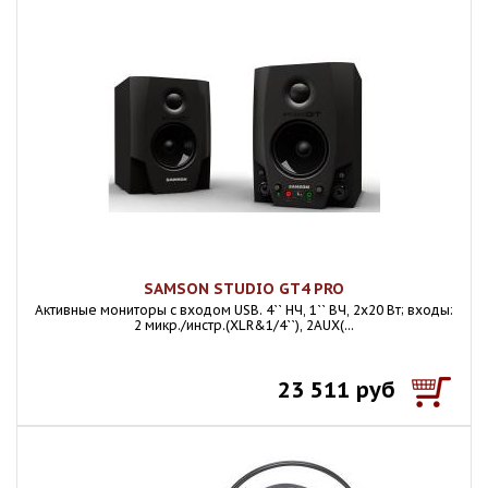
SAMSON STUDIO GT4 PRO
Активные мониторы с входом USB. 4`` НЧ, 1`` ВЧ, 2х20 Вт; входы:
2 микр./инстр.(XLR&1/4``), 2AUX(...
23 511 руб