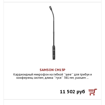
SAMSON CM15P
Кардиоидный микрофон на гибкой ``шее`` для трибун и
конференц систем, длина ``гуся`` 381 мм, разъем ...
11 502 руб