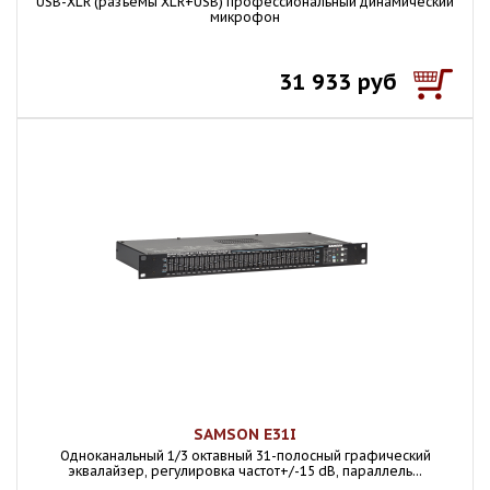
USB-XLR (разъёмы XLR+USB) профессиональный динамический
микрофон
31 933 руб
SAMSON E31I
Одноканальный 1/3 октавный 31-полосный графический
эквалайзер, регулировка частот+/-15 dB, параллель...