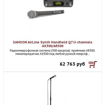
SAMSON AirLine Synth Handheld Q7 U-channels
AX300/AR300
Радиомикрофонная система (300 каналов): приёмник AR300,
минипередатчик AX300 под любой ручной микроф...
62 763 руб