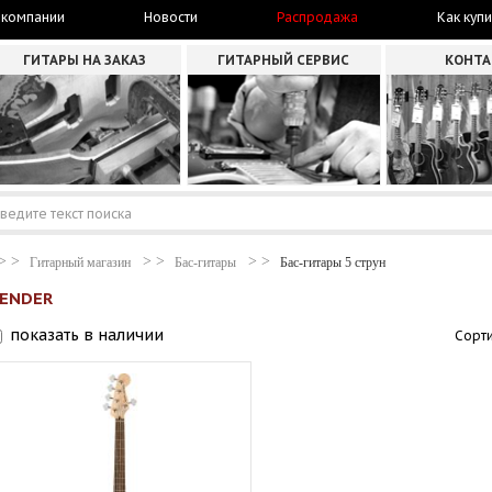
 компании
Новости
Распродажа
Как купи
ГИТАРЫ НА ЗАКАЗ
ГИТАРНЫЙ СЕРВИС
КОНТ
Гитарный магазин
Бас-гитары
Бас-гитары 5 струн
FENDER
показать в наличии
Сорти