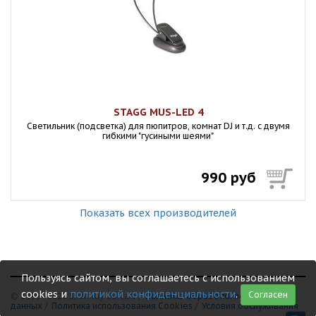
STAGG MUS-LED 4
Светильник (подсветка) для пюпитров, комнат DJ и т.д. c двумя
гибкими "гусиными шеями"
990 руб
Показать всех производителей
Пользуясь сайтом, вы соглашаетесь с использованием
cookies и
политикой конфиденциальности
.
Согласен
© 1999 - 2026 Shamray Guitars /
Политика обработки персональных
данных
/
Политика использования Сookies
/
Условия обслуживания