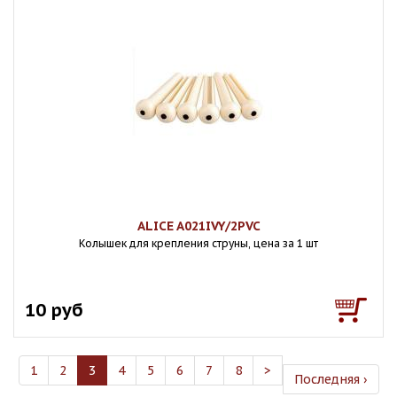
ALICE A021IVY/2PVC
Колышек для крепления струны, цена за 1 шт
10 руб
1
2
3
4
5
6
7
8
>
Последняя ›