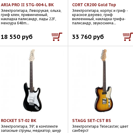
ARIA PRO II STG-004-L BK
CORT CR200 Gold Top
Электрогитара, Леворукая, ольха,
Электрогитара, корпус и гриф -
гриф клен, привинченный,
красное дерево, гриф
накладка палисандр, лады 22F,
вклееннный, накладка грифа-
мензура 648m...
палисандр, звукоснима...
18 550 руб
33 760 руб
ROCKET ST-02 BK
STAGG SET-CST BS
Электрогитара, 39", в комплекте
Электрогитара Telecaster, цвет
запасные струны, медиатор, шнур
санберст