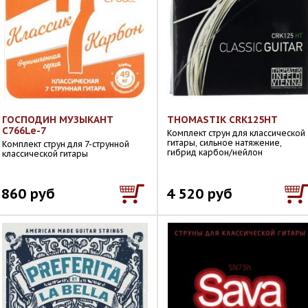
ГОСПОДИН МУЗЫКАНТ
THOMASTIK CRK125HT
C766Le-7
Комплект струн для классической
гитары, сильное натяжение,
Комплект струн для 7-струнной
гибрид карбон/нейлон
классической гитары
860 руб
4 520 руб