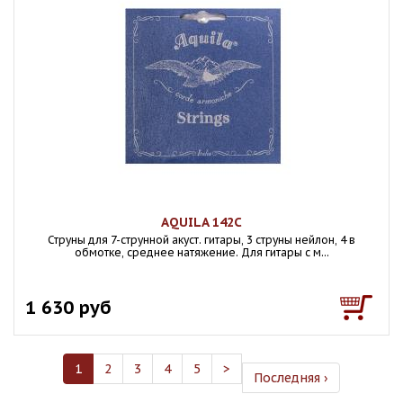
AQUILA 142C
Струны для 7-струнной акуст. гитары, 3 струны нейлон, 4 в
обмотке, среднее натяжение. Для гитары с м...
1 630 руб
1
2
3
4
5
>
Последняя ›