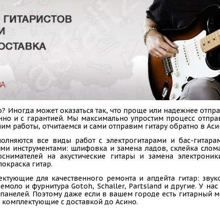
? Иногда может оказаться так, что проще или надежнее отпра
венно и с гарантией. Мы максимально упростим процесс отпр
им работы, отчитаемся и сами отправим гитару обратно в Аси
олняются все виды работ с электрогитарами и бас-гитарам
ыми инструментами: шлифовка и замена ладов, склейка слом
коснимателей на акустические гитары и замена электроник
покраска гитар.
ектующие для качественного ремонта и апдейта гитар: звук
емоло и фурнитура Gotoh, Schaller, Partsland и другие. У н
панелей. Поэтому даже если в вашем городе есть гитарный ма
 комплектующие с доставкой до Асино.