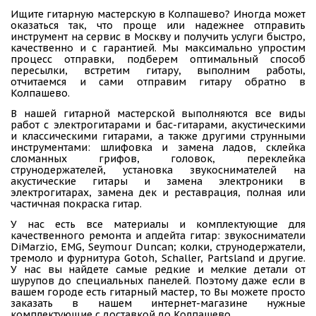
Ищите гитарную мастерскую в Колпашево? Иногда может
оказаться так, что проще или надежнее отправить
инструмент на сервис в Москву и получить услуги быстро,
качественно и с гарантией. Мы максимально упростим
процесс отправки, подберем оптимальный способ
пересылки, встретим гитару, выполним работы,
отчитаемся и сами отправим гитару обратно в
Колпашево.
В нашей гитарной мастерской выполняются все виды
работ с электрогитарами и бас-гитарами, акустическими
и классическими гитарами, а также другими струнными
инструментами: шлифовка и замена ладов, склейка
сломанных грифов, головок, переклейка
струнодержателей, установка звукоснимателей на
акустические гитары и замена электроники в
электрогитарах, замена дек и реставрация, полная или
частичная покраска гитар.
У нас есть все материалы и комплектующие для
качественного ремонта и апдейта гитар: звукосниматели
DiMarzio, EMG, Seymour Duncan; колки, струнодержатели,
тремоло и фурнитура Gotoh, Schaller, Partsland и другие.
У нас вы найдете самые редкие и мелкие детали от
шурупов до специальных панелей. Поэтому даже если в
вашем городе есть гитарный мастер, то Вы можете просто
заказать в нашем интернет-магазине нужные
комплектующие с доставкой до Колпашево.