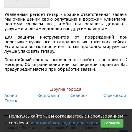
СДЭК
Удаленный ремонт гитар - крайне ответственная задача.
Томск, ул. Сергея Лазо, 23
Мы очень ценим свою репутацию и дорожим клиентами,
(495) 128-95-59
поэтому сделаем все, чтобы вы остались довольны
услугами и рекомендовали нас другим клиентам.
Для защиты инструментов от повреждений при
пересылке лучше всего отправлять их в жестких кейсах.
Если такой возможности нет, то мы проконсультируем как
лучше упаковать гитару.
Гарантийный срок на выполненные работы составляет 12
месяцев. Об ограничении или расширении гарантии Вас
предупредит мастер при обработке заявки.
Другие города:
Асино
Кедровый
Северск
Стрежевой
Томск
Пользуясь сайтом, вы соглашаетесь с использованием
cookies и
политикой конфиденциальности
.
Согласен
© 1999 - 2026 Shamray Guitars /
Политика обработки персональных
данных
/
Политика использования Сookies
/
Условия обслуживания