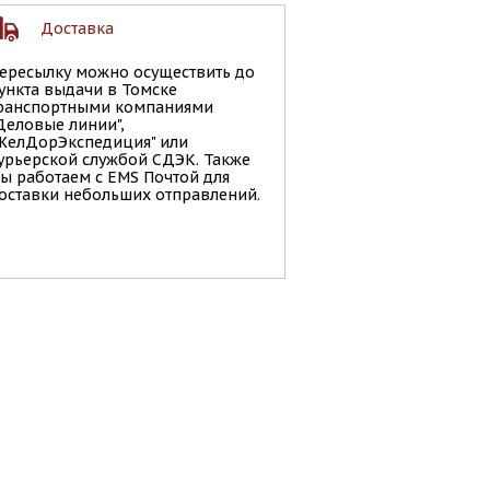
Доставка
ересылку можно осуществить до
ункта выдачи в Томске
ранспортными компаниями
Деловые линии",
ЖелДорЭкспедиция" или
урьерской службой СДЭК. Также
ы работаем с EMS Почтой для
оставки небольших отправлений.