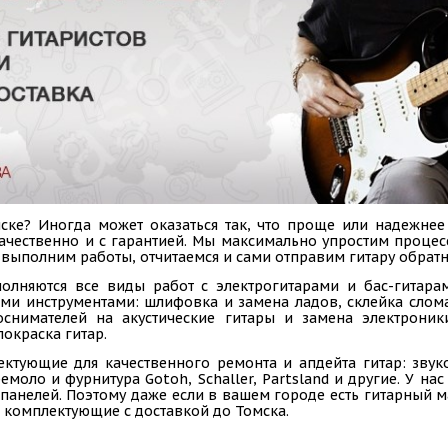
ке? Иногда может оказаться так, что проще или надежнее
 качественно и с гарантией. Мы максимально упростим проце
 выполним работы, отчитаемся и сами отправим гитару обратн
олняются все виды работ с электрогитарами и бас-гитарам
ыми инструментами: шлифовка и замена ладов, склейка слом
коснимателей на акустические гитары и замена электроник
покраска гитар.
ектующие для качественного ремонта и апдейта гитар: звук
емоло и фурнитура Gotoh, Schaller, Partsland и другие. У н
панелей. Поэтому даже если в вашем городе есть гитарный ма
 комплектующие с доставкой до Томска.