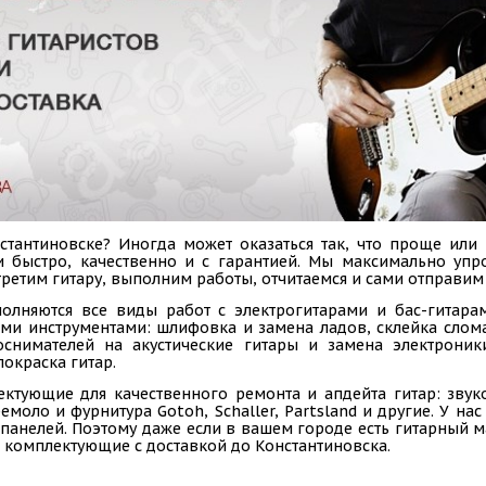
тантиновске? Иногда может оказаться так, что проще или
и быстро, качественно и с гарантией. Мы максимально уп
ретим гитару, выполним работы, отчитаемся и сами отправим 
олняются все виды работ с электрогитарами и бас-гитарам
ыми инструментами: шлифовка и замена ладов, склейка слом
коснимателей на акустические гитары и замена электроник
покраска гитар.
ектующие для качественного ремонта и апдейта гитар: звук
емоло и фурнитура Gotoh, Schaller, Partsland и другие. У н
панелей. Поэтому даже если в вашем городе есть гитарный ма
 комплектующие с доставкой до Константиновска.