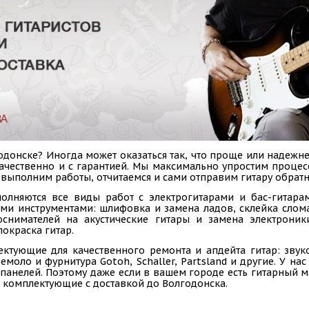
донске? Иногда может оказаться так, что проще или надежне
 качественно и с гарантией. Мы максимально упростим проце
, выполним работы, отчитаемся и сами отправим гитару обратн
олняются все виды работ с электрогитарами и бас-гитарам
ыми инструментами: шлифовка и замена ладов, склейка слом
коснимателей на акустические гитары и замена электроник
покраска гитар.
ектующие для качественного ремонта и апдейта гитар: звук
емоло и фурнитура Gotoh, Schaller, Partsland и другие. У н
панелей. Поэтому даже если в вашем городе есть гитарный ма
 комплектующие с доставкой до Волгодонска.