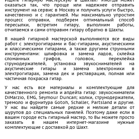
оказаться так, что проще или надежнее отправить
инструмент на сервис в Москву и получить услуги быстро,
качественно и с гарантией. Мы максимально упростим
процесс отправки, подберем оптимальный способ
пересылки, встретим гитару, выполним работы,
отчитаемся и сами отправим гитару обратно в Шахты.
В нашей гитарной мастерской выполняются все виды
работ с электрогитарами и бас-гитарами, акустическими
и классическими гитарами, а также другими струнными
инструментами: шлифовка и замена ладов, склейка
сломанных грифов, головок, переклейка
струнодержателей, установка звукоснимателей на
акустические гитары и замена электроники в
электрогитарах, замена дек и реставрация, полная или
частичная покраска гитар.
У нас есть все материалы и комплектующие для
качественного ремонта и апдейта гитар: звукосниматели
DiMarzio, EMG, Seymour Duncan; колки, струнодержатели,
тремоло и фурнитура Gotoh, Schaller, Partsland и другие.
У нас вы найдете самые редкие и мелкие детали от
шурупов до специальных панелей. Поэтому даже если в
вашем городе есть гитарный мастер, то Вы можете просто
заказать в нашем интернет-магазине нужные
комплектующие с доставкой до Шахт.