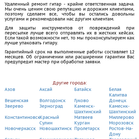
Удаленный ремонт гитар - крайне ответственная задача.
Мы очень ценим свою репутацию и дорожим клиентами,
поэтому сделаем все, чтобы вы остались довольны
услугами и рекомендовали нас другим клиентам.
Для защиты инструментов от повреждений при
пересылке лучше всего отправлять их в жестких кейсах.
Если такой возможности нет, то мы проконсультируем как
лучше упаковать гитару.
Гарантийный срок на выполненные работы составляет 12
месяцев. Об ограничении или расширении гарантии Вас
предупредит мастер при обработке заявки.
Другие города:
Азов
Аксай
Батайск
Белая
Калитва
Вешенская
Волгодонск
Гуково
Донецк
Зверево
Зерноград
Каменск-
Камеснк-
Шахтинский
Шахтинский
Константиновск
Красный
Матвеев
Миллерово
Сулин
Курган
Морозовск
Новочеркасск
Новошахтинск
Пролетарск
Ростов-На-
Дону