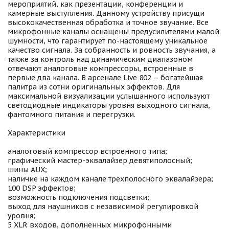
мероприятий, как презентации, конференции и
камерные выступления. Данному устройству присущи
высококачественная обработка и точное звучание. Все
микрофонные каналы оснащены предусилителями малой
шумности, что гарантирует по-настоящему уникальное
качество сигнала. За собранность и ровность звучания, а
также за контроль над динамическим диапазоном
отвечают аналоговые компрессоры, встроенные в
первые два канала. В арсенале Live 802 – богатейшая
палитра из сотни оригинальных эффектов. Для
максимальной визуализации услышанного используют
светодиодные индикаторы уровня выходного сигнала,
фантомного питания и перегрузки.
Характеристики
аналоговый компрессор встроенного типа;
графический мастер-эквалайзер девятиполосный;
шины AUX;
наличие на каждом канале трехполосного эквалайзера;
100 DSP эффектов;
возможность подключения подсветки;
выход для наушников с независимой регулировкой
уровня;
5 XLR входов, дополненных микрофонными