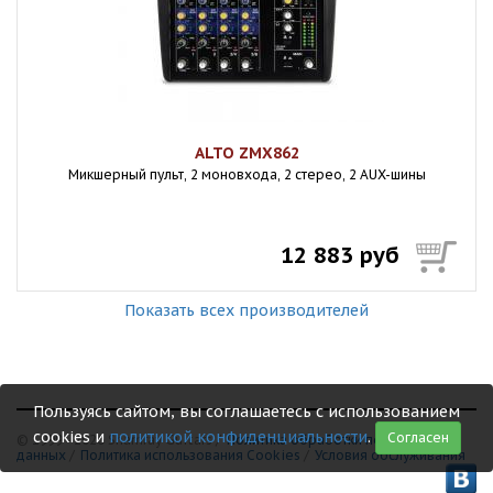
ALTO ZMX862
Микшерный пульт, 2 моновхода, 2 стерео, 2 AUX-шины
12 883 руб
Показать всех производителей
Пользуясь сайтом, вы соглашаетесь с использованием
cookies и
политикой конфиденциальности
.
Согласен
© 1999 - 2026 Shamray Guitars /
Политика обработки персональных
данных
/
Политика использования Сookies
/
Условия обслуживания