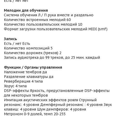
Есть / нет нет
Мелодии для обучения
Система обучения Л / П рука вместе и раздельно
Количество встроенных мелодий 60
Количество пользовательских мелодий 10
Формат загрузки пользовательских мелодий MIDI (smf)
Запись
Есть / нет Есть
Количество композиций 5
Количество дорожек (треков) 2
Запись аудиотрека до 99 треков, до 25 мин. каждый
Функции / Органы управления
Наложение тембров да
Разделение клавиатуры да
Реверберация 4 типа
Хорус 4 типа
DSP-эффекты Яркость, предустановленные DSP-эффекты
для некоторых тембров
Имитация акустических эффектов рояля Струнный
резонанс: 4 уровня Демпферный резонанс : 4 уровня Звук
клавиш: 4 уровня Шум демпферов: 4 уровня
Метроном 0-9 долей, темп 20-255