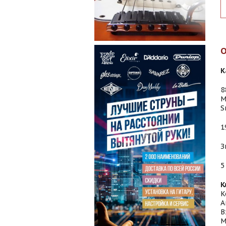
К
8
М
S
1
З
5
К
К
А
В
М