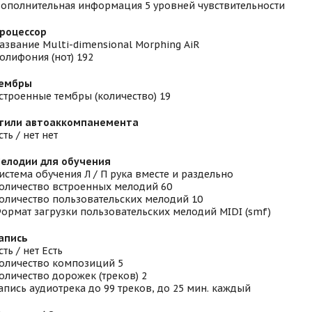
ополнительная информация 5 уровней чувствительности
роцессор
азвание Multi-dimensional Morphing AiR
олифония (нот) 192
ембры
строенные тембры (количество) 19
тили автоаккомпанемента
сть / нет нет
елодии для обучения
истема обучения Л / П рука вместе и раздельно
оличество встроенных мелодий 60
оличество пользовательских мелодий 10
ормат загрузки пользовательских мелодий MIDI (smf)
апись
сть / нет Есть
оличество композиций 5
оличество дорожек (треков) 2
апись аудиотрека до 99 треков, до 25 мин. каждый