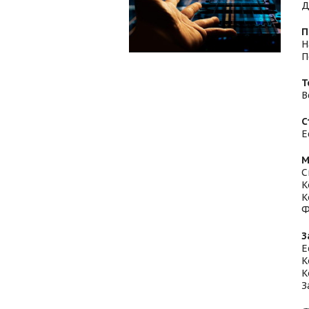
Д
П
Н
П
Т
В
С
Е
М
С
К
К
Ф
З
Е
К
К
З