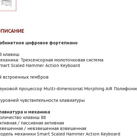
ОПИСАНИЕ
абинетное цифровое фортепиано
8 клавиш
еханика: Трехсенсорная молоточковая система
mart Scaled Hammer Action Keyboard
9 встроенных тембров
вуковой процессор Multi-dimensional Morphing AiR Полифония
 уровней чувствительности клавиатуры
лавиатура и механика
оличество клавиш 88
ктивная / пассивная активная
звешенная / невзвешенная взвешенная
одель механики Smart Scaled Hammer Action Keyboard