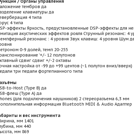
ункции / Органы управления
аложение тембров да
азделение клавиатуры да
еверберация 4 типа
орус 4 типа
SP-эффекты Яркость, предустановленные DSP-эффекты для н
митация акустических эффектов рояля Струнный резонанс: 4 
емпферный резонанс : 4 уровня Звук клавиш: 4 уровня Шум д
ровня
етроном 0-9 долей, темп 20-255
ранспонирование '+/- 12 полутонов
ктавный сдвиг сдвиг +/-2 октавы
очная настройка от -99 до +99 центов (~1 полутон вниз/вверх)
едали три педали фортепианного типа
азъёмы
SB-to-Host (Type B) да
SB-флеш (Type A) да
hones (для подключения наушников) 2 стереоразъема 6,3 мм
ополнительная информация Bluetooth MIDI & Audio Адаптер
абариты и вес инструмента
ирина, мм 1401
лубина, мм 440
ысота, мм 869