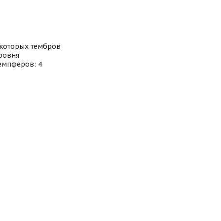
екоторых тембров
уровня
емпферов: 4