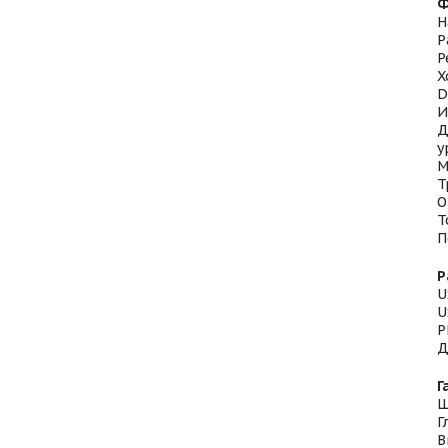
Ф
Н
Р
Р
Х
D
И
Д
у
М
Т
О
Т
П
Р
U
U
P
Д
Г
Ш
Г
В