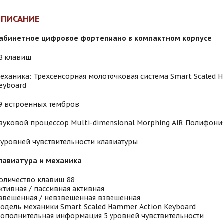
ОПИСАНИЕ
абинетное цифровое фортепиано в компактном корпусе
8 клавиш
еханика: Трехсенсорная молоточковая система Smart Scaled 
eyboard
9 встроенных тембров
вуковой процессор Multi-dimensional Morphing AiR Полифония
 уровней чувствительности клавиатуры
лавиатура и механика
оличество клавиш 88
ктивная / пассивная активная
звешенная / невзвешенная взвешенная
одель механики Smart Scaled Hammer Action Keyboard
ополнительная информация 5 уровней чувствительности