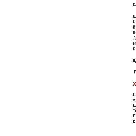
Г
Ш
Г
В
В
Д
М
Б
Д
П
П
А
Ц
Т
П
К