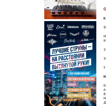
К
8
М
K
1
З
5
К
К
А
В
М
Д