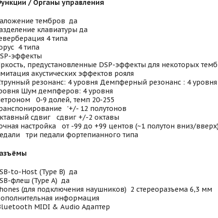
ункции / Органы управления
аложение тембров да
азделение клавиатуры да
еверберация 4 типа
орус 4 типа
SP-эффекты
ркость, предустановленные DSP-эффекты для некоторых тем
митация акустических эффектов рояля
трунный резонанс: 4 уровня Демпферный резонанс : 4 уровня 
ровня Шум демпферов: 4 уровня
етроном 0-9 долей, темп 20-255
ранспонирование '+/- 12 полутонов
ктавный сдвиг сдвиг +/-2 октавы
очная настройка от -99 до +99 центов (~1 полутон вниз/вверх
едали три педали фортепианного типа
азъёмы
SB-to-Host (Type B) да
SB-флеш (Type A) да
hones (для подключения наушников) 2 стереоразъема 6,3 мм
ополнительная информация
luetooth MIDI & Audio Адаптер