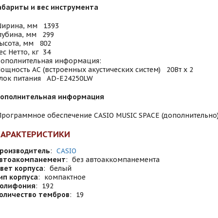
абариты и вес инструмента
ирина, мм 1393
лубина, мм 299
ысота, мм 802
ес Нетто, кг 34
ополнительная информация:
ощность АС (встроенных акустических систем) 20Вт х 2
лок питания AD-E24250LW
ополнительная информация
рограммное обеспечение CASIO MUSIC SPACE (дополнительно
ХАРАКТЕРИСТИКИ
роизводитель
:
CASIO
втоакомпанемент
:
без автоаккомпанемента
вет корпуса
:
белый
ип корпуса
:
компактное
олифония
:
192
оличество тембров
:
19