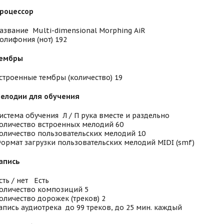
роцессор
азвание Multi-dimensional Morphing AiR
олифония (нот) 192
ембры
строенные тембры (количество) 19
елодии для обучения
истема обучения Л / П рука вместе и раздельно
оличество встроенных мелодий 60
оличество пользовательских мелодий 10
ормат загрузки пользовательских мелодий MIDI (smf)
апись
сть / нет Есть
оличество композиций 5
оличество дорожек (треков) 2
апись аудиотрека до 99 треков, до 25 мин. каждый