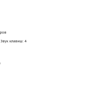
бров
Звук клавиш: 4
)