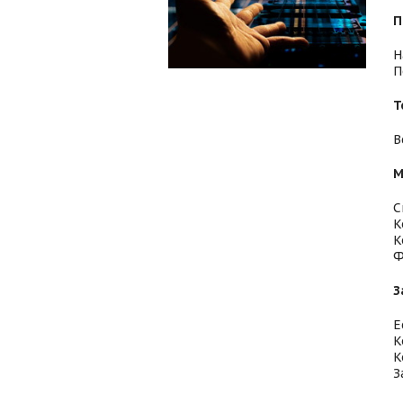
П
Н
П
Т
В
М
С
К
К
Ф
З
Е
К
К
З