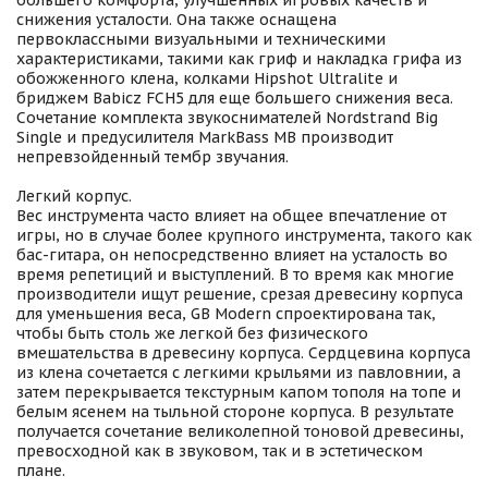
большего комфорта, улучшенных игровых качеств и
снижения усталости. Она также оснащена
первоклассными визуальными и техническими
характеристиками, такими как гриф и накладка грифа из
обожженного клена, колками Hipshot Ultralite и
бриджем Babicz FCH5 для еще большего снижения веса.
Сочетание комплекта звукоснимателей Nordstrand Big
Single и предусилителя MarkBass MB производит
непревзойденный тембр звучания.
Легкий корпус.
Вес инструмента часто влияет на общее впечатление от
игры, но в случае более крупного инструмента, такого как
бас-гитара, он непосредственно влияет на усталость во
время репетиций и выступлений. В то время как многие
производители ищут решение, срезая древесину корпуса
для уменьшения веса, GB Modern спроектирована так,
чтобы быть столь же легкой без физического
вмешательства в древесину корпуса. Сердцевина корпуса
из клена сочетается с легкими крыльями из павловнии, а
затем перекрывается текстурным капом тополя на топе и
белым ясенем на тыльной стороне корпуса. В результате
получается сочетание великолепной тоновой древесины,
превосходной как в звуковом, так и в эстетическом
плане.