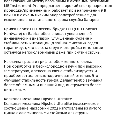
переключении между пассивным и активным режимами.
MB Instrument Pre предлагает широкий спектр вариантов
проводки/применений и работает при напряжении 9 В
или 18 В с очень низким энергопотреблением для
исключительно длительного срока службы батареи.
Бридж Babicz FCH. Легкий бридж FCH (Full Contact
Hardware) от Babicz обеспечивает увеличенный
динамический диапазон, улучшенный сустейн и
стабильность интонации. Двойная фиксация седел
гарантирует, что высота струн и отстройка интонации
останутся непоколебимыми даже при снятии струны.
Накладка грифа и гриф из обожженного клена.
При обработке в бескислородной печи при высоких
температурах, древесина клена стабилизируется и
приобретает золотисто-коричневатый оттенок. Это
улучшает стабильность грифа, делает тембр звучания
более объемным и внешний вид инструмента более
винтажным.
Колковая механика Hipshot Ultralite.
Колковая механика Hipshot Ultralite (классическое
соотношение настройки 20:1) изготовлены из литого
цинка с алюминиевыми стойками для струн и