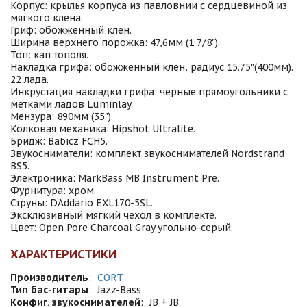
Корпус: крылья корпуса из павловнии с сердцевиной из
мягкого клена.
Гриф: обожженный клен.
Ширина верхнего порожка: 47,6мм (1 7/8").
Топ: кап тополя.
Накладка грифа: обожженный клен, радиус 15.75"(400мм).
22 лада.
Инкрустация накладки грифа: черные прямоугольники с
метками ладов Luminlay.
Мензура: 890мм (35").
Колковая механика: Hipshot Ultralite.
Бридж: Babicz FCH5.
Звукосниматели: комплект звукоснимателей Nordstrand
BS5.
Электроника: MarkBass MB Instrument Pre.
Фурнитура: хром.
Струны: D'Addario EXL170-5SL.
Экcклюзивный мягкий чехол в комплекте.
Цвет: Open Pore Charcoal Gray угольно-серый.
ХАРАКТЕРИСТИКИ
Производитель
:
CORT
Тип бас-гитары
:
Jazz-Bass
Конфиг. звукоснимателей
:
JB + JB