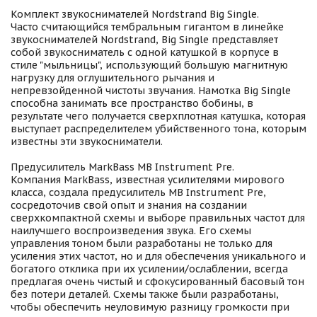
Комплект звукоснимателей Nordstrand Big Single.
Часто считающийся тембральным гигантом в линейке
звукоснимателей Nordstrand, Big Single представляет
собой звукосниматель с одной катушкой в корпусе в
стиле "мыльницы", использующий большую магнитную
нагрузку для оглушительного рычания и
непревзойденной чистоты звучания. Намотка Big Single
способна занимать все пространство бобины, в
результате чего получается сверхплотная катушка, которая
выступает распределителем убийственного тона, которым
известны эти звукосниматели.
Предусилитель MarkBass MB Instrument Pre.
Компания MarkBass, известная усилителями мирового
класса, создала предусилитель MB Instrument Pre,
сосредоточив свой опыт и знания на создании
сверхкомпактной схемы и выборе правильных частот для
наилучшего воспроизведения звука. Его схемы
управления тоном были разработаны не только для
усиления этих частот, но и для обеспечения уникального и
богатого отклика при их усилении/ослаблении, всегда
предлагая очень чистый и сфокусированный басовый тон
без потери деталей. Схемы также были разработаны,
чтобы обеспечить неуловимую разницу громкости при