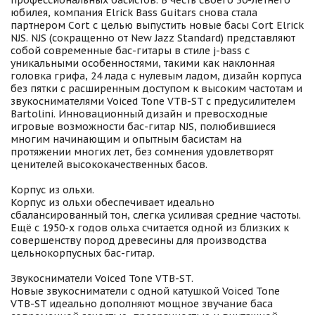
профессиональных басистов. В честь своего 30-летнего
юбилея, компания Elrick Bass Guitars снова стала
партнером Cort с целью выпустить новые басы Cort Elrick
NJS. NJS (сокращенно от New Jazz Standard) представляют
собой современные бас-гитары в стиле j-bass с
уникальными особенностями, такими как наклонная
головка грифа, 24 лада с нулевым ладом, дизайн корпуса
без пятки с расширенным доступом к высоким частотам и
звукоснимателями Voiced Tone VTB-ST с предусилителем
Bartolini. Инновационный дизайн и превосходные
игровые возможности бас-гитар NJS, полюбившиеся
многим начинающим и опытным басистам на
протяжении многих лет, без сомнения удовлетворят
ценителей высококачественных басов.
Корпус из ольхи.
Корпус из ольхи обеспечивает идеально
сбалансированный тон, слегка усиливая средние частоты.
Ещё с 1950-х годов ольха считается одной из близких к
совершенству пород древесины для производства
цельнокорпусных бас-гитар.
Звукосниматели Voiced Tone VTB-ST.
Новые звукосниматели с одной катушкой Voiced Tone
VTB-ST идеально дополняют мощное звучание баса