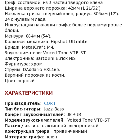
Гриф: составной, из 3 частей твердого клена.
Ширина верхнего порожка: 42мм (1 21/32").
Накладка грифа: твердый клен, радиус: 305мм (12").
24 с нулевым лада.
Инкрустация накладки грифа: белые перламутровые
блоки.
Мензура: 864мм (34").
Колковая механика: Hipshot Ultralite.
Бридж: MetalCraft M4.
Звукосниматели: Voiced Tone VTB-ST.
Электроника: Bartolini Elrick NJS.
Фурнитура: хром.
Струны: D'Addario EXL165.
Верхний порожек из кости.
Цвет: черный.
ХАРАКТЕРИСТИКИ
Производитель
:
CORT
Тип бас-гитары
:
Jazz-Bass
Конфиг. звукоснимателей
:
JB + JB
Модели звукоснимателей
:
Voiced Tone VTB-ST
Пассив / актив
:
с активной электроникой
Конструкция грифа
:
привинченный
Материал грифа
:
клен