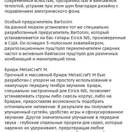
современной ясностью, прозрачностью и винтажной
теплотой, устраняя при этом шум благодаря дизайну с
подавлением электрического фона.
Особый предусилитель Bartolini.
На данной модели установлен тот же специально
разработанный предусилитель Bartolini, который
устанавливается на бас-гитары Elrick NJS, произведенные
в США. Он оснащен 3-полосным эквалайзером,
двухпозиционным пуш/пулл переключателем средних
частот и активным байпасом пуш/пулл для различных
комбинаций и манипуляций тона.
Бридж MetalCraft M.
Прочный и массивный бридж MetalCraft M был
разработан с упором на простоту использования и
наилучшую передачу тембра звучания. Бридж,
специально настроенный для Elrick NJS, позволяет
устанавливать струны либо сквозь корпус, либо на
бридже, предоставляя возможность подобрать
оптимальное натяжение. В результате вы получаете
улучшенный сустейн, удобство игры и сфокусированное
звучание. Другое значительное улучшение в передаче
звука - глубокие отдельные прорези для седел, которые
надежно их удерживают, предотвращая любое