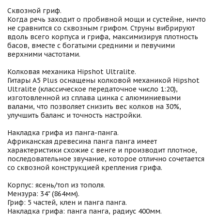
Сквозной гриф.
Когда речь заходит о пробивной мощи и сустейне, ничто
не сравнится со сквозным грифом. Струны вибрируют
вдоль всего корпуса и грифа, максимизируя плотность
басов, вместе с богатыми средними и певучими
верхними частотами.
Колковая механика Hipshot Ultralite.
Гитары A5 Plus оснащены колковой механикой Hipshot
Ultralite (классическое передаточное число 1:20),
изготовленной из сплава цинка с алюминиевыми
валами, что позволяет снизить вес колков на 30%,
улучшить баланс и точность настройки.
Накладка грифа из панга-панга.
Африканская древесина панга панга имеет
характеристики схожие с венге и производит плотное,
последовательное звучание, которое отлично сочетается
со сквозной конструкцией крепления грифа.
Корпус: ясень/топ из тополя.
Мензура: 34" (864мм).
Гриф: 5 частей, клен и панга панга.
Накладка грифа: панга панга, радиус 400мм.