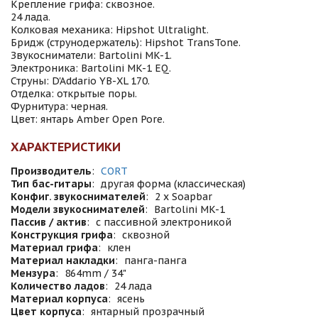
Крепление грифа: сквозное.
24 лада.
Колковая механика: Hipshot Ultralight.
Бридж (струнодержатель): Hipshot TransTone.
Звукосниматели: Bartolini MK-1.
Электроника: Bartolini MK-1 EQ.
Струны: D'Addario YB-XL 170.
Отделка: открытые поры.
Фурнитура: черная.
Цвет: янтарь Amber Open Pore.
ХАРАКТЕРИСТИКИ
Производитель
:
CORT
Тип бас-гитары
:
другая форма (классическая)
Конфиг. звукоснимателей
:
2 x Soapbar
Модели звукоснимателей
:
Bartolini MK-1
Пассив / актив
:
с пассивной электроникой
Конструкция грифа
:
сквозной
Материал грифа
:
клен
Материал накладки
:
панга-панга
Мензура
:
864mm / 34"
Количество ладов
:
24 лада
Материал корпуса
:
ясень
Цвет корпуса
:
янтарный прозрачный