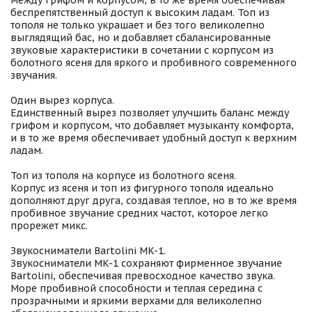
между грифом и корпусом, в то же время обеспечивая
беспрепятственный доступ к высоким ладам. Топ из
тополя не только украшает и без того великолепно
выглядящий бас, но и добавляет сбалансированные
звуковые характеристики в сочетании с корпусом из
болотного ясеня для яркого и пробивного современного
звучания.
Один вырез корпуса.
Единственный вырез позволяет улучшить баланс между
грифом и корпусом, что добавляет музыканту комфорта,
и в то же время обеспечивает удобный доступ к верхним
ладам.
Топ из тополя на корпусе из болотного ясеня.
Корпус из ясеня и топ из фигурного тополя идеально
дополняют друг друга, создавая теплое, но в то же время
пробивное звучание средних частот, которое легко
прорежет микс.
Звукосниматели Bartolini MK-1.
Звукосниматели MK-1 сохраняют фирменное звучание
Bartolini, обеспечивая превосходное качество звука.
Море пробивной способности и теплая середина с
прозрачными и яркими верхами для великолепно