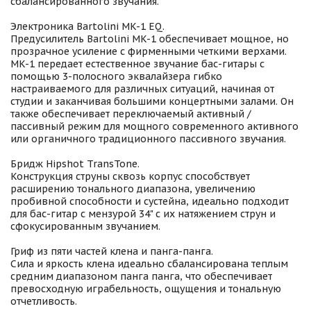
сбалансированного звучания.
Электроника Bartolini MK-1 EQ.
Предусилитель Bartolini MK-1 обеспечивает мощное, но
прозрачное усиление с фирменными четкими верхами.
MK-1 передает естественное звучание бас-гитары с
помощью 3-полосного эквалайзера гибко
настраиваемого для различных ситуаций, начиная от
студии и заканчивая большими концертными залами. Он
также обеспечивает переключаемый активный /
пассивный режим для мощного современного активного
или органичного традиционного пассивного звучания.
Бридж Hipshot TransTone.
Конструкция струны сквозь корпус способствует
расширению тонального диапазона, увеличению
пробивной способности и сустейна, идеально подходит
для бас-гитар с мензурой 34" с их натяжением струн и
сфокусированным звучанием.
Гриф из пяти частей клена и панга-панга.
Сила и яркость клена идеально сбалансирована теплым
средним диапазоном панга панга, что обеспечивает
превосходную играбельность, ощущения и тональную
отчетливость.