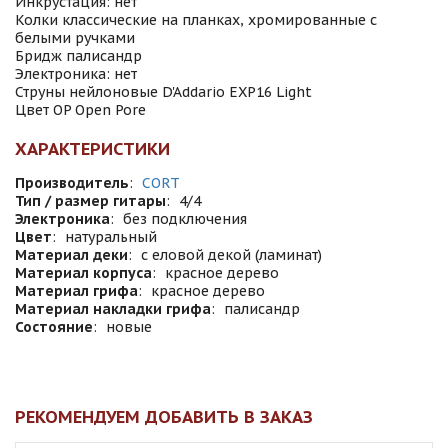
Инкрустация: нет
Колки классические на планках, хромированные с
белыми ручками
Бридж палисандр
Электроника: нет
Струны нейлоновые D'Addario EXP16 Light
Цвет OP Open Pore
ХАРАКТЕРИСТИКИ
Производитель
:
CORT
Тип / размер гитары
:
4/4
Электроника
:
без подключения
Цвет
:
натуральный
Материал деки
:
с еловой декой (ламинат)
Материал корпуса
:
красное дерево
Материал грифа
:
красное дерево
Материал накладки грифа
:
палисандр
Состояние
:
новые
РЕКОМЕНДУЕМ ДОБАВИТЬ В ЗАКАЗ