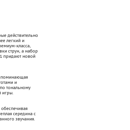
орые действительно
лее легкий и
ремиум-класса,
вки струн, а набор
-1 придают новой
 напоминающая
тотами и
по тональному
 игры.
, обеспечивая
еплая середина с
нного звучания.