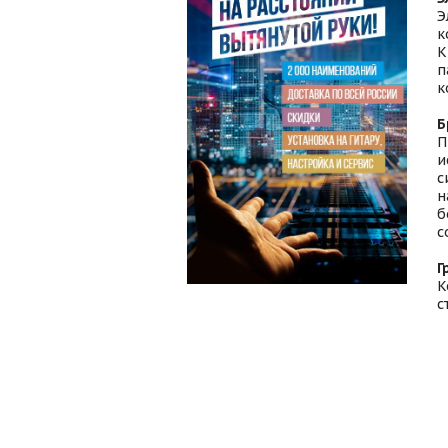
Э
к
К
п
к
Б
П
и
с
н
б
с
Г
К
с