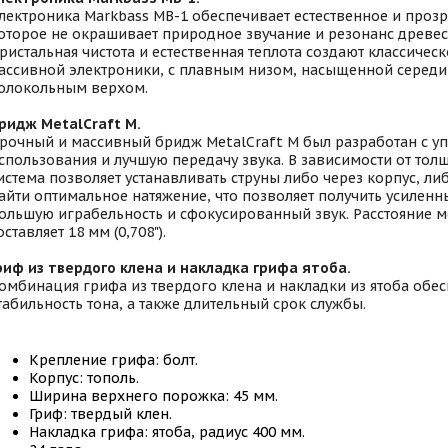
лектроника Markbass MB-1 обеспечивает естественное и прозр
оторое не окрашивает природное звучание и резонанс древес
ристальная чистота и естественная теплота создают классиче
ассивной электроники, с плавным низом, насыщенной середи
олокольным верхом.
ридж MetalCraft M.
рочный и массивный бридж MetalCraft M был разработан с уп
спользования и лучшую передачу звука. В зависимости от тол
истема позволяет устанавливать струны либо через корпус, ли
айти оптимальное натяжение, что позволяет получить усиленны
ольшую играбельность и сфокусированный звук. Расстояние 
оставляет 18 мм (0,708").
риф из твердого клена и накладка грифа ятоба.
омбинация грифа из твердого клена и накладки из ятоба обес
табильность тона, а также длительный срок службы.
Крепление грифа: болт.
Корпус: тополь.
Ширина верхнего порожка: 45 мм.
Гриф: твердый клен.
Накладка грифа: ятоба, радиус 400 мм.