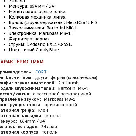
24 лада.
Мензура: 864 мм / 34".
Метки ладов: белые точки.
Колковая механика: литая.
Бридж (струнодержатель): MetalCraft M5.
Звукосниматели: Bartolini MK-1.
Электроника: Markbass MB-1.
Фурнитура: черная.
Струны: D'Addario EXL170-5SL.
Цвет: синий Candy Blue.
ХАРАКТЕРИСТИКИ
роизводитель
:
CORT
ип бас-гитары
:
другая форма (классическая)
онфиг. звукоснимателей
:
2 x Humb
одели звукоснимателей
:
Bartolini MK-1
ассив / актив
:
с пассивной электроникой
правление звуком
:
Markbass MB-1
онструкция грифа
:
привинченный
атериал грифа
:
клен
атериал накладки
:
жатоба
ензура
:
864mm / 34"
оличество ладов
:
24 лада
атериал корпуса
:
тополь