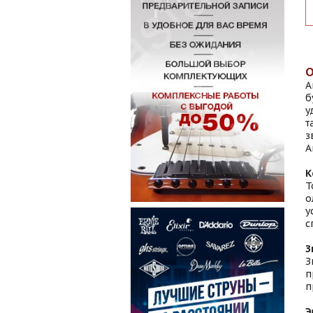
A
б
у
т
з
A
К
Т
о
у
с
З
З
п
п
Э