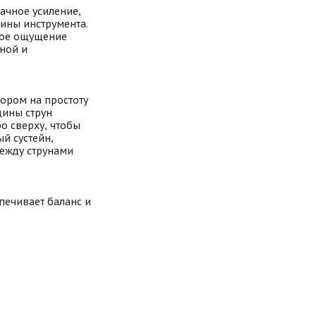
ачное усиление,
ины инструмента.
ское ощущение
ной и
ором на простоту
щины струн
бо сверху, чтобы
й сустейн,
между струнами
печивает баланс и