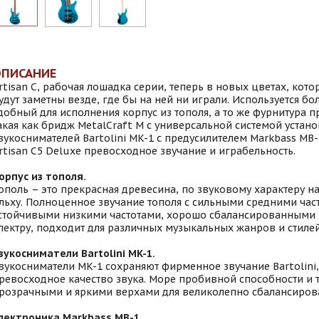
ОПИСАНИЕ
rtisan C, рабочая лошадка серии, теперь в новых цветах, кот
удут заметны везде, где бы на ней ни играли. Используется бо
добный для исполнения корпус из тополя, а то же фурнитура п
акая как бридж MetalCraft M с универсальной системой устано
вукоснимателей Bartolini MK-1 с предусилителем Markbass MB
rtisan C5 Deluxe превосходное звучание и играбельность.
орпус из тополя.
ополь – это прекрасная древесина, по звуковому характеру
льху. Полноценное звучание тополя с сильными средними час
стойчивыми низкими частотами, хорошо сбалансированными 
пектру, подходит для различных музыкальных жанров и стилей
вукосниматели Bartolini MK-1.
вукосниматели MK-1 сохраняют фирменное звучание Bartolini
ревосходное качество звука. Море пробивной способности и т
розрачными и яркими верхами для великолепно сбалансирова
лектроника Markbass MB-1.