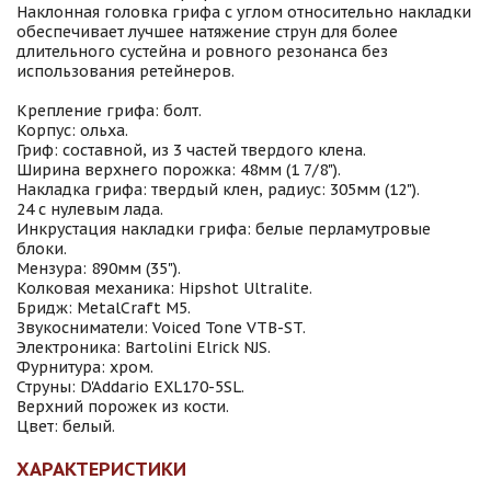
Наклонная головка грифа с углом относительно накладки
обеспечивает лучшее натяжение струн для более
длительного сустейна и ровного резонанса без
использования ретейнеров.
Крепление грифа: болт.
Корпус: ольха.
Гриф: составной, из 3 частей твердого клена.
Ширина верхнего порожка: 48мм (1 7/8").
Накладка грифа: твердый клен, радиус: 305мм (12").
24 с нулевым лада.
Инкрустация накладки грифа: белые перламутровые
блоки.
Мензура: 890мм (35").
Колковая механика: Hipshot Ultralite.
Бридж: MetalCraft M5.
Звукосниматели: Voiced Tone VTB-ST.
Электроника: Bartolini Elrick NJS.
Фурнитура: хром.
Струны: D'Addario EXL170-5SL.
Верхний порожек из кости.
Цвет: белый.
ХАРАКТЕРИСТИКИ