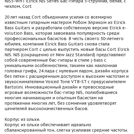
NJS5-WHT Elrick NJS Series Бас-гитара 5-струнная, белая, с
чехлом, Cort
20 лет назад Cort объединили усилия со всемирно
известным гитарным мастером Робом Элриком из Elrick
Bass Guitars и разработали собственную версию Elrick e-
volution Bass, которая завоевала популярность среди
профессиональных басистов. В честь своего 30-летнего
юбилея, компания Elrick Bass Guitars снова стала
партнером Cort с целью выпустить новые басы Cort Elrick
NJS. NJS (сокращенно от New Jazz Standard) представляют
собой современные бас-гитары в стиле j-bass с
уникальными особенностями, такими как наклонная
головка грифа, 24 лада с нулевым ладом, дизайн корпуса
без пятки с расширенным доступом к высоким частотам и
звукоснимателями Voiced Tone VTB-ST с предусилителем
Bartolini. Инновационный дизайн и превосходные
игровые возможности бас-гитар NJS, полюбившиеся
многим начинающим и опытным басистам на
протяжении многих лет, без сомнения удовлетворят
ценителей высококачественных басов.
Корпус из ольхи.
Корпус из ольхи обеспечивает идеально
сбалансированный тон, слегка усиливая средние частоты.