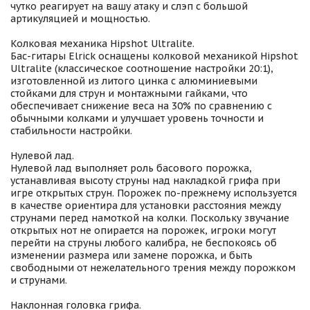
чутко реагирует на вашу атаку и слэп с большой
артикуляцией и мощностью.
Колковая механика Hipshot Ultralite.
Бас-гитары Elrick оснащены колковой механикой Hipshot
Ultralite (классическое соотношение настройки 20:1),
изготовленной из литого цинка с алюминиевыми
стойками для струн и монтажными гайками, что
обеспечивает снижение веса на 30% по сравнению с
обычными колками и улучшает уровень точности и
стабильности настройки.
Нулевой лад.
Нулевой лад выполняет роль басового порожка,
устанавливая высоту струны над накладкой грифа при
игре открытых струн. Порожек по-прежнему используется
в качестве ориентира для установки расстояния между
струнами перед намоткой на колки. Поскольку звучание
открытых нот не опирается на порожек, игроки могут
перейти на струны любого калибра, не беспокоясь об
изменении размера или замене порожка, и быть
свободными от нежелательного трения между порожком
и струнами.
Наклонная головка грифа.