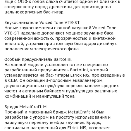
Ещё с 1950-х годов ольха считается одной из близких к
совершенству пород древесины для производства
цельнокорпусных бас-гитар.
Звукосниматели Voiced Tone VTB-ST.
Новые звукосниматели с одной катушкой Voiced Tone
VTB-ST идеально дополняют мощное звучание баса
современной ясностью, прозрачностью и винтажной
теплотой, устраняя при этом шум благодаря дизайну с
подавлением электрического фона.
Особый предусилитель Bartolini.
На данной модели установлен тот же специально
разработанный предусилитель Bartolini, который
устанавливается на бас-гитары Elrick NJS, произведенные
в США. Он оснащен 3-полосным эквалайзером,
двухпозиционным пуш/пулл переключателем средних
частот и активным байпасом пуш/пулл для различных
комбинаций и манипуляций тона.
Бридж MetalCraft M.
Прочный и массивный бридж MetalCraft M был
разработан с упором на простоту использования и
наилучшую передачу тембра звучания. Бридж,
специально настроенный для Elrick NJS, позволяет