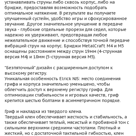
устанавливать струны либо сквозь корпус, либо на
бридже, предоставляя возможность подобрать
оптимальное натяжение. В результате вы получаете
улучшенный сустейн, удобство игры и сфокусированное
звучание. Другое значительное улучшение в передаче
звука - глубокие отдельные прорези для седел, которые
надежно их удерживают, предотвращая любое
нежелательное движение и способствуя точной передаче
вибраций струн на корпус. Бриджи MetalCraft M4 и M5
оснащены расстоянием между струн 19мм (4-струнная
версия M4) и 18мм (5-струнная версия M5).
"Безпяточный" дизайн с расширенным доступом к
высокому регистру.
Уникальная особенность Elrick NJS: место соединения
грифа и корпуса значительно уменьшено, чтобы
облегчить доступ к верхнему регистру грифа. Для
оптимизации стабильности и игровых качеств, гриф
крепится шестью болтами в асимметричном порядке.
Гриф и накладка из твердого клена.
Твердый клен обеспечивает жесткость и стабильность, а
также обеспечивает теплый, мясистый и пробивной тон с
сильными верхними средними частотами. Плотный и
жесткий, но с достаточной тактильной гибкостью, клен