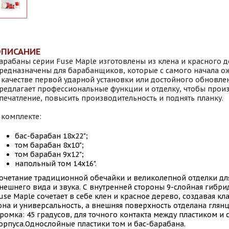
ОПИСАНИЕ
арабаны серии Fuse Maple изготовлены из клена и красного д
редназначены для барабанщиков, которые с самого начала о
 качестве первой ударной установки или достойного обновлен
редлагает профессиональные функции и отделку, чтобы прои
печатление, повысить производительность и поднять планку.
 комплекте:
бас-барабан 18х22";
том барабан 8х10";
том барабан 9х12";
напольный том 14х16".
очетание традиционной обечайки и великолепной отделки д
нешнего вида и звука. С внутренней стороны 9-слойная гибри
use Maple сочетает в себе клен и красное дерево, создавая кл
она и универсальность, а внешняя поверхность отделана глян
ромка: 45 градусов, для точного контакта между пластиком и
орпуса.Однослойные пластики том и бас-барабана.