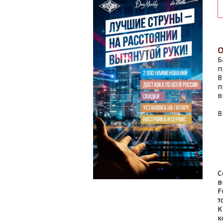
Б
п
В
п
в
В
С
в
F
т
К
к