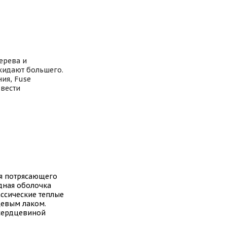
ерева и
жидают большего.
ия, Fuse
звести
ля потрясающего
дная оболочка
ассические теплые
цевым лаком.
 сердцевиной