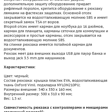
дополнительную защиту оборудованию придает
рифленый поролон, крепится оборудование к рюкзаку
лямками на фастексах защелках. Основной отсек
закрывается на водоотталкивающую молнию SBS и имеет
секретный замок TSA от воров.
Второй отсек имеет карман для ноутбука до 16 дюймов,
карман для планшета, карманы сеточки для коммутации и
аксессуаров и простые карманы, отсек закрывается на
водоотталкивающую молнию SBS.
На спинке рюкзака имеется потайной карман для
документов.
Рюкзак меет два внешних выхода USB для пауэр банка и
выход jack 3.5 mm для наушников.
Характеристики:
Цвет: черный;
Состав рюкзака: крышка пластик EVA, водооталкивающая
ткань Oxford Vinil. подкладка NYLON210PU;
Размеры внешние: 540 х 330 х 160 мм;
Внутренний размер: 500 х 310 х 90 мм;
Вес: 1.5 кг.
Совместимость рюкзака с контроллерами и микшерами