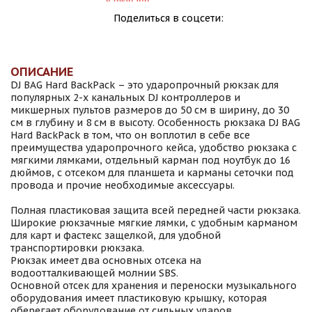
Поделиться в соцсети:
ОПИСАНИЕ
DJ BAG Hard BackPack – это ударопрочный рюкзак для
популярных 2-х канальных DJ контроллеров и
микшерных пультов размеров до 50 см в ширину, до 30
см в глубину и 8 см в высоту. Особенность рюкзака DJ BAG
Hard BackPack в том, что он воплотил в себе все
преимущества ударопрочного кейса, удобство рюкзака с
мягкими лямками, отдельный карман под ноутбук до 16
дюймов, с отсеком для планшета и карманы сеточки под
провода и прочие необходимые аксессуары.
Полная пластиковая защита всей передней части рюкзака.
Широкие рюкзачные мягкие лямки, с удобным карманом
для карт и фастекс защелкой, для удобной
транспортировки рюкзака.
Рюкзак имеет два основных отсека на
водоотталкивающей молнии SBS.
Основной отсек для хранения и переноски музыкального
оборудования имеет пластиковую крышку, которая
оберегает оборудование от сильных ударов,