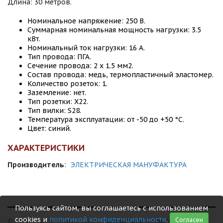
Длина: 30 метров.
Номинальное напряжение: 250 B.
Суммарная номинальная мощность нагрузки: 3.5
кВт.
Номинальный ток нагрузки: 16 А.
Тип провода: ПГА.
Сечение провода: 2 х 1.5 мм2.
Состав провода: медь, термопластичный эластомер.
Количество розеток: 1.
Заземление: нет.
Тип розетки: Х22.
Тип вилки: S28.
Температура эксплуатации: от -50 до +50 °С.
Цвет: синий.
ХАРАКТЕРИСТИКИ
Производитель
:
ЭЛЕКТРИЧЕСКАЯ МАНУФАКТУРА
Пользуясь сайтом, вы соглашаетесь с использованием
cookies и
политикой конфиденциальности
.
Согласен
© 1999 - 2026 Shamray Guitars /
Политика обработки персональных