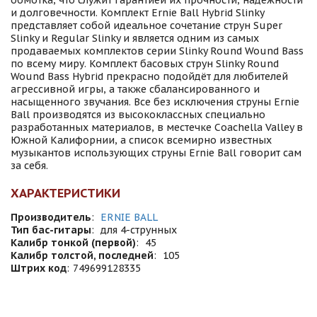
обмотка, что служит гарантией их прочности, надёжности
и долговечности. Комплект Ernie Ball Hybrid Slinky
представляет собой идеальное сочетание струн Super
Slinky и Regular Slinky и является одним из самых
продаваемых комплектов серии Slinky Round Wound Bass
по всему миру. Комплект басовых струн Slinky Round
Wound Bass Hybrid прекрасно подойдёт для любителей
агрессивной игры, а также сбалансированного и
насыщенного звучания. Все без исключения струны Ernie
Ball производятся из высококлассных специально
разработанных материалов, в местечке Coachella Valley в
Южной Калифорнии, а список всемирно известных
музыкантов использующих струны Ernie Ball говорит сам
за себя.
ХАРАКТЕРИСТИКИ
Производитель
:
ERNIE BALL
Тип бас-гитары
:
для 4-струнных
Калибр тонкой (первой)
:
45
Калибр толстой, последней
:
105
Штрих код
:
749699128335