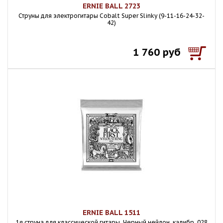
ERNIE BALL 2723
Струны для электрогитары Cobalt Super Slinky (9-11-16-24-32-
42)
1 760 руб
ERNIE BALL 1511
1я струна для классической гитары. Черный нейлон, калибр .028