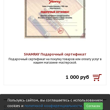
SHAMRAY Подарочный сертификат
Подарочный сертификат на покупку товаров или оплату услуг в
нашем магазине-мастерской.
1 000 руб
Пользуясь сайтом, вы соглашаетесь с использованием
cookies и
политикой конфиденциальности
.
Согласен
© 1999 - 2026 Shamray Guitars /
Политика обработки персональных
данных
/
Политика использования Сookies
/
Условия обслуживания