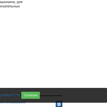
ашинами, для
лекательных
циальности
.
Согласен
вия обслуживания