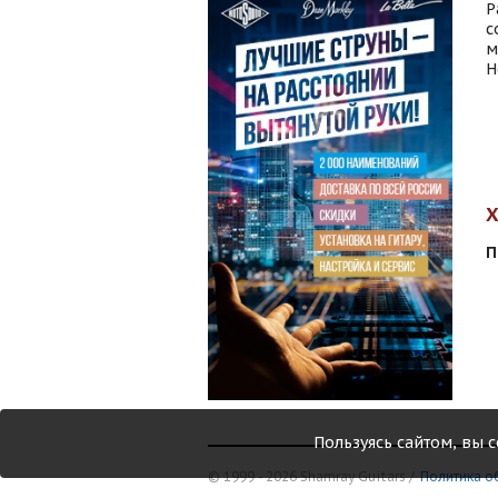
Р
с
м
Н
П
Пользуясь сайтом, вы 
© 1999 - 2026 Shamray Guitars /
Политика о