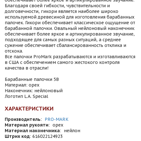
обеспечивает более яркое и артикулированное звучание.
Благодаря своей гибкости, чувствительности и
долговечности, гикори является наиболее широко
используемой древесиной для изготовления барабанных
палочек. Гикори обеспечивает классическое ощущение от
барабанной палочки. Овальный нейлоновый наконечник
обеспечивает более яркое и артикулированное звучание,
подходящее для самых разных ситуаций, а среднее
сужение обеспечивает сбалансированность отклика и
отскока.
Все палочки ProMark разрабатываются и изготавливаются
в США с обеспечением самого жестокого контроля
качества в отрасли!
Барабанные палочки 5B
Материал: орех
Наконечник: нейлоновый
Логотип L.A. Special
ХАРАКТЕРИСТИКИ
Производитель
:
PRO-MARK
Материал рукояти
:
орех
Материал наконечника
:
нейлон
Штрих код
:
616022124923