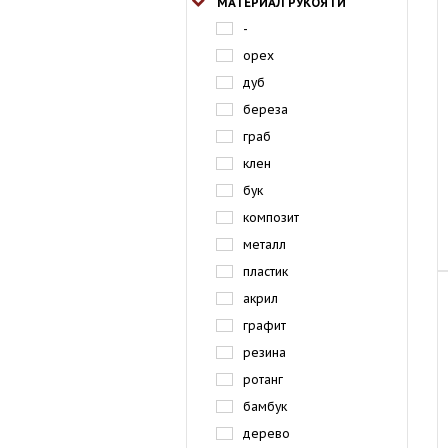
МАТЕРИАЛ РУКОЯТИ
-
орех
дуб
береза
граб
клен
бук
композит
металл
пластик
акрил
графит
резина
ротанг
бамбук
дерево