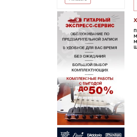
П
М
М
Ш