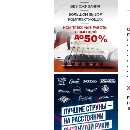
П
•
•
•
•
•
•
•
•
П
Н
Т