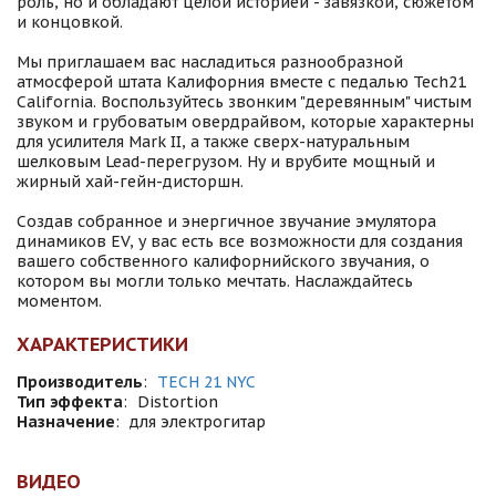
роль, но и обладают целой историей - завязкой, сюжетом
и концовкой.
Мы приглашаем вас насладиться разнообразной
атмосферой штата Калифорния вместе с педалью Tech21
California. Воспользуйтесь звонким "деревянным" чистым
звуком и грубоватым овердрайвом, которые характерны
для усилителя Mark II, а также сверх-натуральным
шелковым Lead-перегрузом. Ну и врубите мощный и
жирный хай-гейн-дисторшн.
Создав собранное и энергичное звучание эмулятора
динамиков EV, у вас есть все возможности для создания
вашего собственного калифорнийского звучания, о
котором вы могли только мечтать. Наслаждайтесь
моментом.
ХАРАКТЕРИСТИКИ
Производитель
:
TECH 21 NYC
Тип эффекта
:
Distortion
Назначение
:
для электрогитар
ВИДЕО