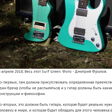
 апреля 2018; Весь этот Surf Green. Фото - Дмитрий Фролов.
о-первых, там должна присутствовать определенная преемств
дин бренд (чтобы не распыляться) и у гитар должны быть каки
онструкции и философии.
о-вторых, это должна быть гитара, которая будет реально ну
еловеку в мире, и которая будет обладать для этого человека 