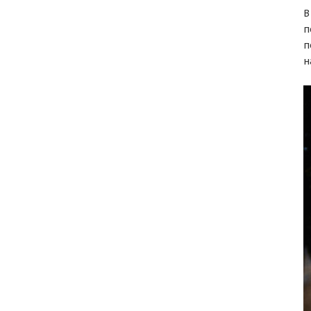
В
п
п
н