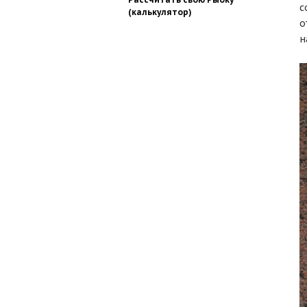
с
(калькулятор)
о
н