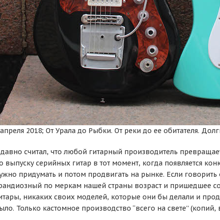
 апреля 2018; От Урала до Рыбки. От реки до ее обитателя. Долг
 давно считал, что любой гитарный производитель превращает
о выпуску серийных гитар в тот момент, когда появляется кон
ужно придумать и потом продвигать на рынке. Если говорить о
рандиозный по меркам нашей страны возраст и пришедшее с
итары, никаких своих моделей, которые они бы делали и про
ыло. Только кастомное производство “всего на свете” (копий, 