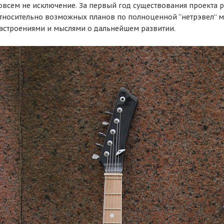
овсем не исключение. За первый год существования проекта 
тносительно возможных планов по полноценной “нетрэвел” м
астроениями и мыслями о дальнейшем развитии.