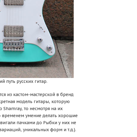
ий путь русских гитар.
ся из кастом-мастерской в бренд
кретная модель гитары, которую
 Shamray, то несмотря на их
о временем умение делать хорошие
двигали пачками до Рыбки у них не
вариаций, уникальных форм и т.д.).