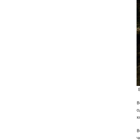
8
В
о
к
В
ч