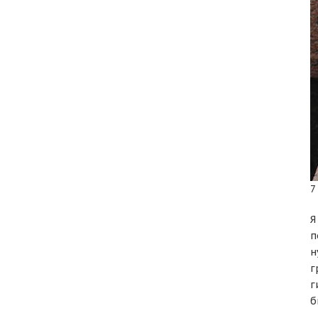
7
Я
п
н
г
г
б