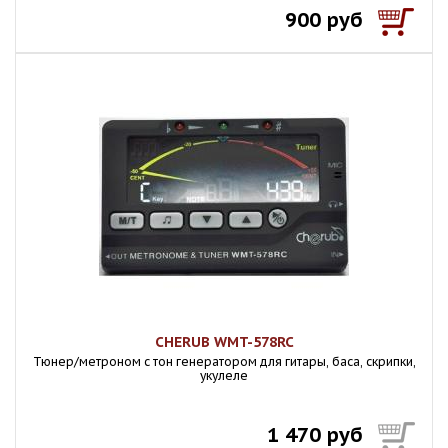
900 руб
CHERUB WMT-578RC
Тюнер/метроном c тон генератором для гитары, баса, скрипки,
укулеле
1 470 руб