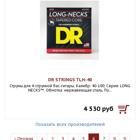
DR STRINGS TLH-40
Струны для 4-струнной бас-гитары, Калибр: 40-100, Серия: LONG
NECKS™, Обмотка: нержавеющая сталь, По...
4 530 руб
Показать всех производителей
‹ Первая
<
2
3
4
5
6
7
8
9