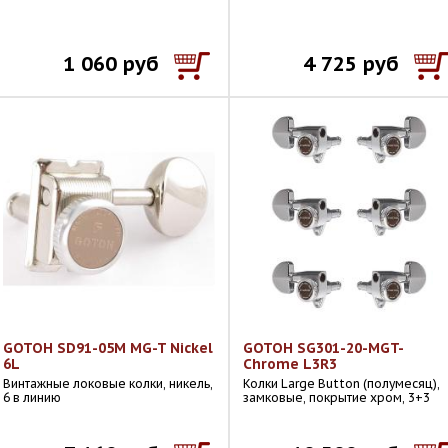
1 060 руб
4 725 руб
GOTOH SD91-05M MG-T Nickel
GOTOH SG301-20-MGT-
6L
Chrome L3R3
Винтажные локовые колки, никель,
Колки Large Button (полумесяц),
6 в линию
замковые, покрытие хром, 3+3