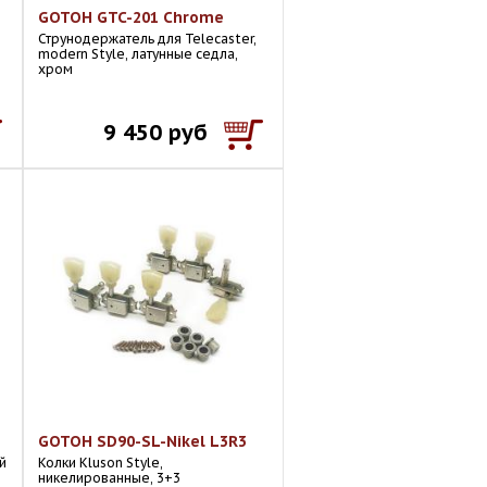
GOTOH GTC-201 Chrome
Струнодержатель для Telecaster,
modern Style, латунные седла,
хром
9 450 руб
GOTOH SD90-SL-Nikel L3R3
й
Колки Kluson Style,
никелированные, 3+3