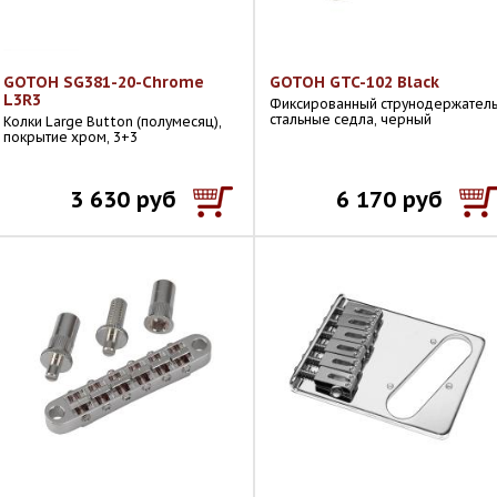
GOTOH SG381-20-Chrome
GOTOH GTC-102 Black
L3R3
Фиксированный струнодержатель
стальные седла, черный
Колки Large Button (полумесяц),
покрытие хром, 3+3
3 630 руб
6 170 руб