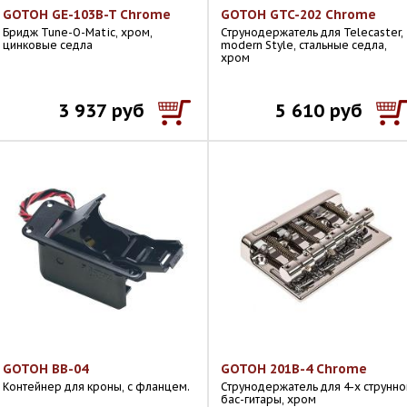
GOTOH GE-103B-T Chrome
GOTOH GTC-202 Chrome
Бридж Tune-O-Matic, хром,
Струнодержатель для Telecaster,
цинковые седла
modern Style, стальные седла,
хром
3 937 руб
5 610 руб
GOTOH BB-04
GOTOH 201B-4 Chrome
Контейнер для кроны, с фланцем.
Струнодержатель для 4-х струнно
бас-гитары, хром