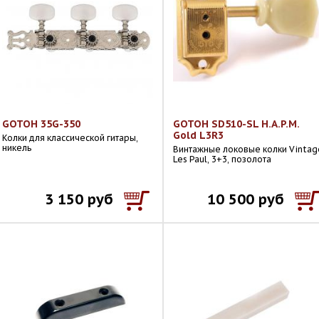
GOTOH 35G-350
GOTOH SD510-SL H.A.P.M.
Gold L3R3
Колки для классической гитары,
никель
Винтажные локовые колки Vintag
Les Paul, 3+3, позолота
3 150 руб
10 500 руб