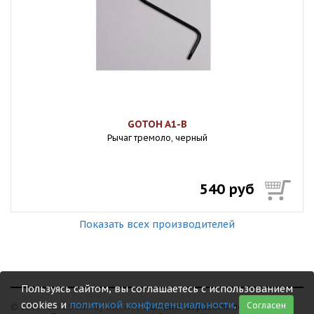
GOTOH A1-B
Рычаг тремоло, черный
540 руб
Показать всех производителей
Пользуясь сайтом, вы соглашаетесь с использованием
cookies и
политикой конфиденциальности
.
Согласен
© 1999 - 2026 Shamray Guitars /
Политика обработки персональных