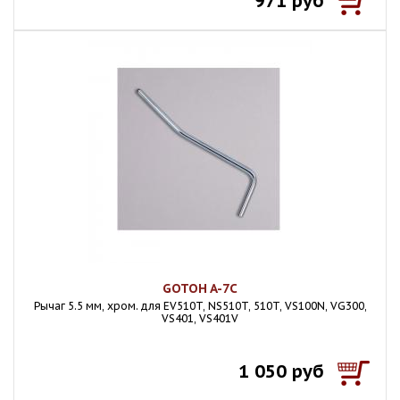
971 руб
GOTOH A-7C
Рычаг 5.5 мм, хром. для EV510T, NS510T, 510T, VS100N, VG300,
VS401, VS401V
1 050 руб