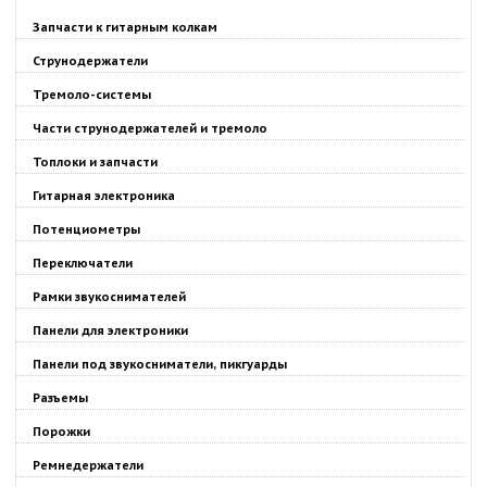
Запчасти к гитарным колкам
Струнодержатели
Тремоло-системы
Части струнодержателей и тремоло
Топлоки и запчасти
Гитарная электроника
Потенциометры
Переключатели
Рамки звукоснимателей
Панели для электроники
Панели под звукосниматели, пикгуарды
Разъемы
Порожки
Ремнедержатели