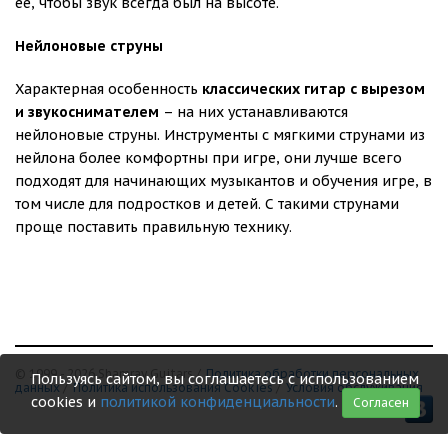
её, чтобы звук всегда был на высоте.
Нейлоновые струны
Характерная особенность
классических гитар с вырезом
и звукоснимателем
– на них устанавливаются
нейлоновые струны. Инструменты с мягкими струнами из
нейлона более комфортны при игре, они лучше всего
подходят для начинающих музыкантов и обучения игре, в
том числе для подростков и детей. С такими струнами
проще поставить правильную технику.
© 1999 - 2026 Shamray Guitars /
Политика обработки персональных
Пользуясь сайтом, вы соглашаетесь с использованием
данных
/
Политика использования Сookies
/
Условия обслуживания
cookies и
политикой конфиденциальности
.
Согласен