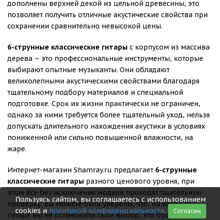
дополнены верхней декой из цельной древесины, это
позволяет получить отличные акустические свойства при
сохранении сравнительно невысокой цены.
6-струнные классические гитары
с корпусом из массива
дерева – это профессиональные инструменты, которые
выбирают опытные музыканты. Они обладают
великолепными акустическими свойствами благодаря
тщательному подбору материалов и специальной
подготовке. Срок их жизни практически не ограничен,
однако за ними требуется более тщательный уход, нельзя
допускать длительного нахождения акустики в условиях
пониженной или сильно повышенной влажности, на
жаре.
Интернет-магазин Shamray.ru предлагает
6-струнные
классические гитары
разного ценового уровня, при
этом все без исключения модели проходят тщательную
Пользуясь сайтом, вы соглашаетесь с использованием
проверку. Вы можете быть уверены, что, на какой бы
cookies и
политикой конфиденциальности
.
Согласен
гитаре Вы не остановили свой выбор, это будет