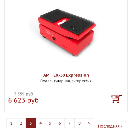
AMT EX-50 Expression
Педаль гитарная, экспрессия
7 359 руб
6 623 руб
1
2
3
4
5
6
7
8
>
Последняя ›