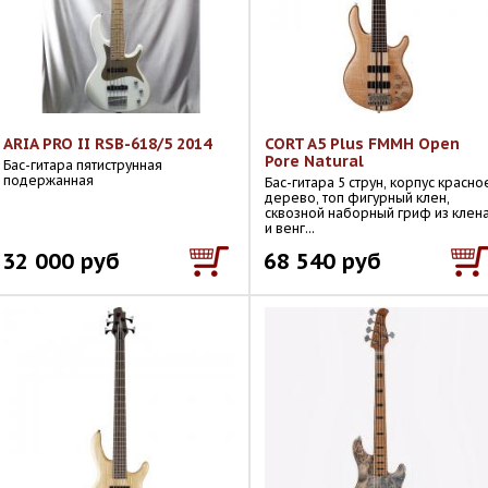
ARIA PRO II RSB-618/5 2014
CORT A5 Plus FMMH Open
Pore Natural
Бас-гитара пятиструнная
подержанная
Бас-гитара 5 струн, корпус красно
дерево, топ фигурный клен,
сквозной наборный гриф из клен
и венг...
32 000 руб
68 540 руб