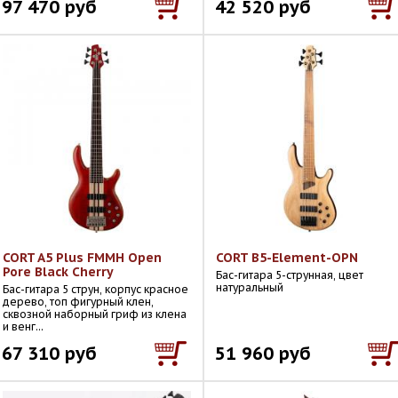
97 470 руб
42 520 руб
CORT A5 Plus FMMH Open
CORT B5-Element-OPN
Pore Black Cherry
Бас-гитара 5-струнная, цвет
натуральный
Бас-гитара 5 струн, корпус красное
дерево, топ фигурный клен,
сквозной наборный гриф из клена
и венг...
67 310 руб
51 960 руб