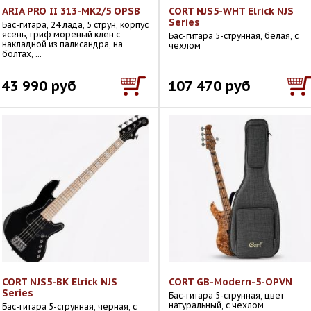
ARIA PRO II 313-MK2/5 OPSB
CORT NJS5-WHT Elrick NJS
Series
Бас-гитара, 24 лада, 5 струн, корпус
ясень, гриф мореный клен с
Бас-гитара 5-струнная, белая, с
накладной из палисандра, на
чехлом
болтах, ...
43 990 руб
107 470 руб
CORT NJS5-BK Elrick NJS
CORT GB-Modern-5-OPVN
Series
Бас-гитара 5-струнная, цвет
натуральный, с чехлом
Бас-гитара 5-струнная, черная, с