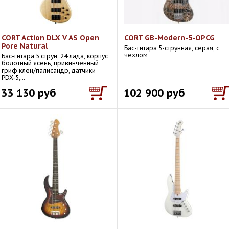
CORT Action DLX V AS Open
CORT GB-Modern-5-OPCG
Pore Natural
Бас-гитара 5-струнная, серая, с
чехлом
Бас-гитара 5 струн, 24 лада, корпус
болотный ясень, привинченный
гриф клен/палисандр, датчики
PDX-5,...
33 130 руб
102 900 руб