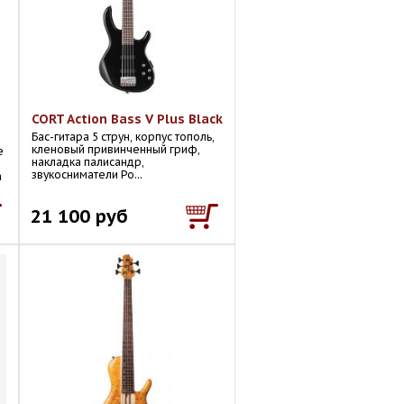
CORT Action Bass V Plus Black
Бас-гитара 5 струн, корпус тополь,
кленовый привинченный гриф,
е
накладка палисандр,
звукосниматели Po...
а
21 100 руб