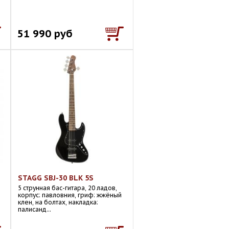
51 990 руб
STAGG SBJ-30 BLK 5S
5 струнная бас-гитара, 20 ладов,
корпус: павловния, гриф: жжёный
клен, на болтах, накладка:
палисанд...