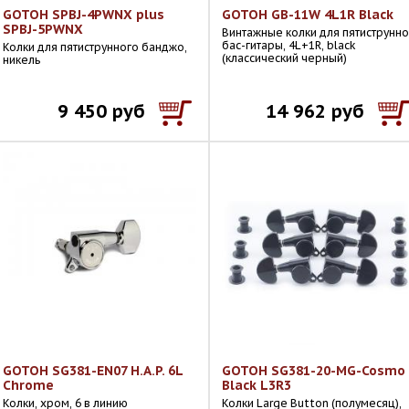
GOTOH SPBJ-4PWNX plus
GOTOH GB-11W 4L1R Black
SPBJ-5PWNX
Винтажные колки для пятиструнн
бас-гитары, 4L+1R, black
Колки для пятиструнного банджо,
(классический черный)
никель
9 450 руб
14 962 руб
GOTOH SG381-EN07 H.A.P. 6L
GOTOH SG381-20-MG-Cosmo
Chrome
Black L3R3
Колки, хром, 6 в линию
Колки Large Button (полумесяц),