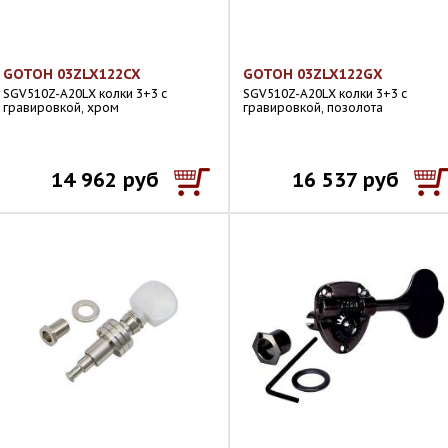
GOTOH 03ZLX122CX
GOTOH 03ZLX122GX
SGV510Z-A20LX колки 3+3 с
SGV510Z-A20LX колки 3+3 с
гравировкой, хром
гравировкой, позолота
14 962 руб
16 537 руб