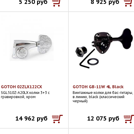
5 250 руб
8 925 руб
GOTOH 02ZLX122CX
GOTOH GB-11W 4L Black
SGL510Z-A20LX колки 3+3 с
Винтажные колки для бас-гитары,
гравировкой, хром
в линию, black (классический
черный)
14 962 руб
12 075 руб