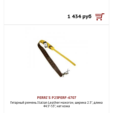
1 434 руб
PERRI'S P25PERF-6707
Гитарный ремень Italian Leather махогон, ширина 2.5", длина
44.5"-53", нат кожа