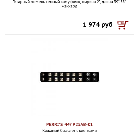
Гитарный ремень темный камуфляж, ширина 2", длина 39"-58",
жаккард
1 974 руб
PERRI'S 447 P25AB-01
Кожаный браслет с клёпками