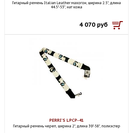
Гитарный ремень Italian Leather махогон, ширина 2.5", длина
44.5"-53", нат кожа
4 070 руб
PERRI'S LPCP-41
Гитарный ремень череп, ширина 2", длина 39"-58", полиэстер