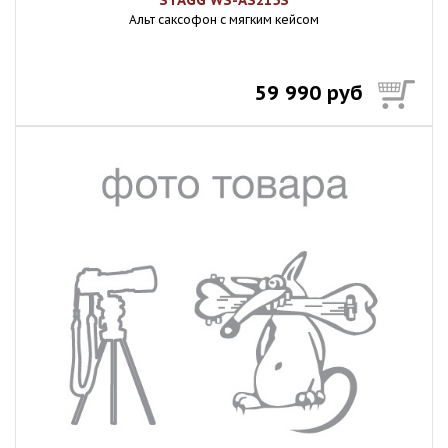
STAGG WS-AS215S
Альт саксофон с мягким кейсом
59 990 руб